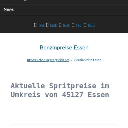
i
News
o
n
ü
Twi
Link
Inst
Fac
RSS
b
e
r
tter
edIn
agram
ebook
-Feed
s
Benzinpreise Essen
p
r
KfzVersicherungsvergleich.net
Benzinpreise Essen
i
n
g
e
Aktuelle Spritpreise im 
n
Umkreis von 45127 Essen