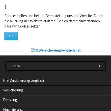
Cookies helfen uns bei der Bereitstellung unserer Website. Durch
die Nutzung der Website erklären Sie sich damit einverstanden,
dass wir Cookies setzen.
OK
N
Kfz-Versicherungsvergleich
a
v
Versicherung
i
g
Fahrzeug
a
t
Finanzierung