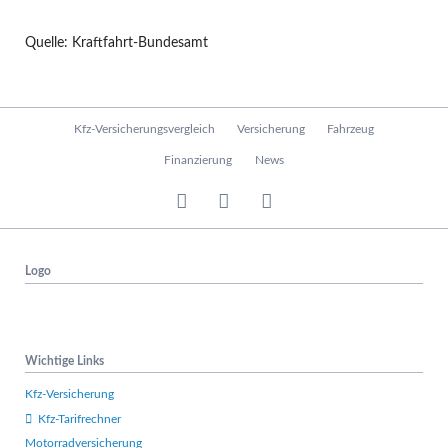
Quelle: Kraftfahrt-Bundesamt
N
Kfz-Versicherungsvergleich
Versicherung
Fahrzeug
a
v
Finanzierung
News
i
g
a
t
i
Logo
o
n
ü
b
e
Wichtige Links
r
s
Kfz-Versicherung
p
Kfz-Tarifrechner
r
Motorradversicherung
i