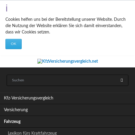
Cookies helfen uns bei der Bereitstellung unserer Website. Durch
die Nutzung der Website erklären Sie sich damit einverstanden,
dass wir Cookies setzen.
OK
N
Kfz-Versicherungsvergleich
a
v
Versicherung
i
g
Fahrzeug
a
t
Lexikon fürs Kraftfahrzeug