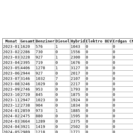
Monat
Gesamt
Benziner
Diesel
Hybrid
Elektro BEV
Erdgas C
2023-01
1620
576
1
1043
0
0
2023-02
2286
730
0
1556
0
0
2023-03
3228
927
1
2300
0
0
2023-04
2395
719
0
1676
0
0
2023-05
4406
1278
1
3127
0
0
2023-06
2944
927
0
2017
0
0
2023-07
3146
1032
7
2107
0
0
2023-08
3246
1029
0
2217
0
0
2023-09
2746
953
0
1793
0
0
2023-10
2720
845
0
1875
0
0
2023-11
2947
1023
0
1924
0
0
2023-12
2738
904
0
1834
0
0
2024-01
2859
973
1
1885
0
0
2024-02
2475
880
0
1595
0
0
2024-03
3664
1289
0
2375
0
0
2024-04
3921
1419
0
2502
0
0
2024-05
2989
1218
0
1771
0
0