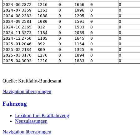
2024-06
2872
1216
0
1656
0
0
2024-07
3359
1363
0
1996
0
0
2024-08
2383
1088
0
1295
0
0
2024-09
2581
1080
0
1501
0
0
2024-10
2365
832
0
1533
0
0
2024-11
3273
1184
0
2089
0
0
2024-12
2750
1105
0
1645
0
0
2025-01
2046
892
0
1154
0
0
2025-02
2134
809
0
1325
0
0
2025-03
3170
1276
0
1894
0
0
2025-04
3093
1210
0
1883
0
0
Quelle: Kraftfahrt-Bundesamt
Navigation überspringen
Fahrzeug
Lexikon fürs Kraftfahrzeug
Neuzulassungen
Navigation überspringen