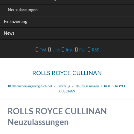
i
Neuzulassungen
o
n
Finanzierung
ü
b
News
e
r
s
Twi
Link
Inst
Fac
RSS
p
r
i
tter
edIn
agram
ebook
-Feed
ROLLS ROYCE CULLINAN
n
g
e
KfzVersicherungsvergleich.net
Fahrzeug
Neuzulassungen
ROLLS ROYCE
CULLINAN
n
ROLLS ROYCE CULLINAN
Neuzulassungen