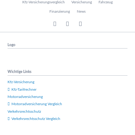
Kfz-Versicherungsvergleich
Versicherung
Fahrzeug
a
v
Finanzierung
News
i
g
a
t
i
Logo
o
n
ü
b
e
Wichtige Links
r
s
Kfz-Versicherung
p
Kfz-Tarifrechner
r
Motorradversicherung
i
n
Motorradversicherung Vergleich
g
Verkehrsrechtsschutz
e
Verkehrsrechtsschutz Vergleich
n