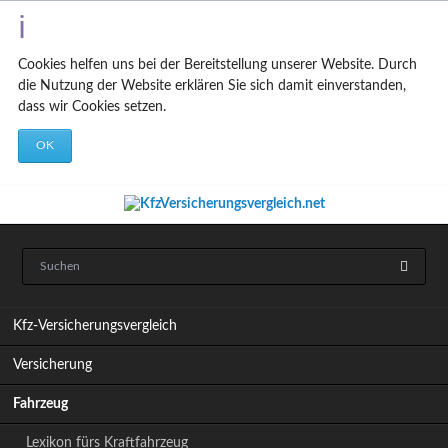
Cookies helfen uns bei der Bereitstellung unserer Website. Durch
die Nutzung der Website erklären Sie sich damit einverstanden,
dass wir Cookies setzen.
OK
N
Kfz-Versicherungsvergleich
a
v
Versicherung
i
g
Fahrzeug
a
t
Lexikon fürs Kraftfahrzeug