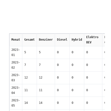
Elektro 
Erdg
Monat
Gesamt
Benziner
Diesel
Hybrid
BEV
CNG
2023-
5
5
0
0
0
0
01
2023-
7
7
0
0
0
0
02
2023-
12
12
0
0
0
0
03
2023-
11
11
0
0
0
0
04
2023-
14
14
0
0
0
0
05