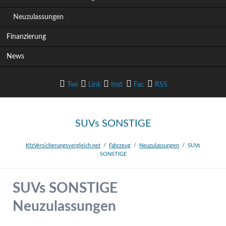
i
Neuzulassungen
o
n
Finanzierung
ü
b
News
e
r
s
Twi
Link
Inst
Fac
RSS
p
r
i
tter
edIn
agram
ebook
-Feed
SUVs SONSTIGE
n
g
e
KfzVersicherungsvergleich.net
Fahrzeug
Neuzulassungen
SUVs
SONSTIGE
n
SUVs SONSTIGE
Neuzulassungen