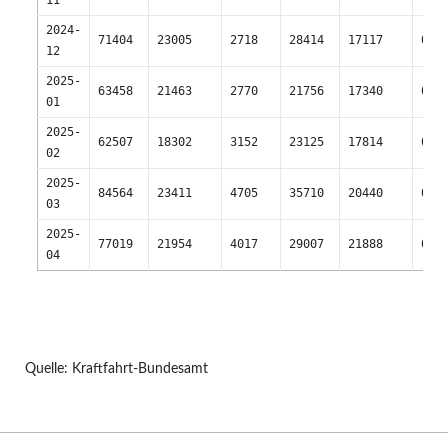
11
2024-
71404
23005
2718
28414
17117
0
12
2025-
63458
21463
2770
21756
17340
0
01
2025-
62507
18302
3152
23125
17814
0
02
2025-
84564
23411
4705
35710
20440
0
03
2025-
77019
21954
4017
29007
21888
0
04
Quelle: Kraftfahrt-Bundesamt
N