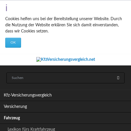
Cookies helfen uns bei der Bereitstellung unserer Website. Durch
die Nutzung der Website erklären Sie sich damit einverstanden,
dass wir Cookies setzen.
OK
N
Kfz-Versicherungsvergleich
a
v
Versicherung
i
g
Fahrzeug
a
t
Lexikon fürs Kraftfahrzeug