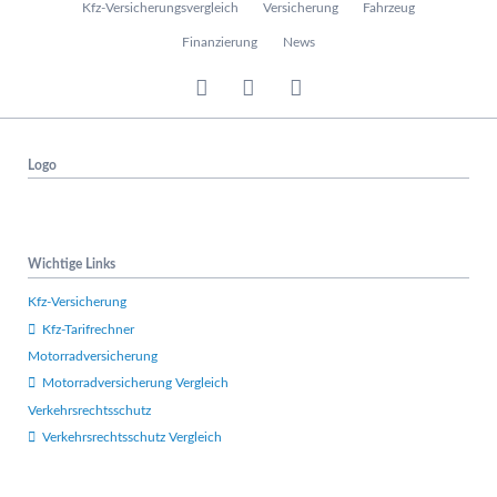
Kfz-Versicherungsvergleich
Versicherung
Fahrzeug
a
v
Finanzierung
News
i
g
a
t
i
Logo
o
n
ü
b
e
Wichtige Links
r
s
Kfz-Versicherung
p
Kfz-Tarifrechner
r
Motorradversicherung
i
n
Motorradversicherung Vergleich
g
Verkehrsrechtsschutz
e
Verkehrsrechtsschutz Vergleich
n