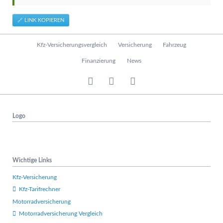
🔗 LINK KOPIEREN
N
Kfz-Versicherungsvergleich
Versicherung
Fahrzeug
a
v
Finanzierung
News
i
g
a
t
i
Logo
o
n
ü
b
e
Wichtige Links
r
s
Kfz-Versicherung
p
Kfz-Tarifrechner
r
Motorradversicherung
i
n
Motorradversicherung Vergleich
g