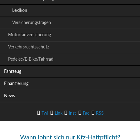
i
Lexikon
o
n
Versicherungsfragen
ü
b
Motorradversicherung
e
r
Verkehrsrechtsschutz
s
p
Pedelec/E-Bike/Fahrrad
r
i
Fahrzeug
n
g
Finanzierung
e
News
n
Twi
Link
Inst
Fac
RSS
tter
edIn
agram
ebook
-Feed
Wann lohnt sich nur Kfz-Haftpflicht?