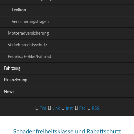
i
Lexikon
o
n
Versicherungsfragen
ü
b
Motorradversicherung
e
r
Verkehrsrechtsschutz
s
p
Pedelec/E-Bike/Fahrrad
r
i
Fahrzeug
n
g
Finanzierung
e
News
n
Twi
Link
Inst
Fac
RSS
tter
edIn
agram
ebook
-Feed
Schadenfreiheitsklasse und Rabattschutz