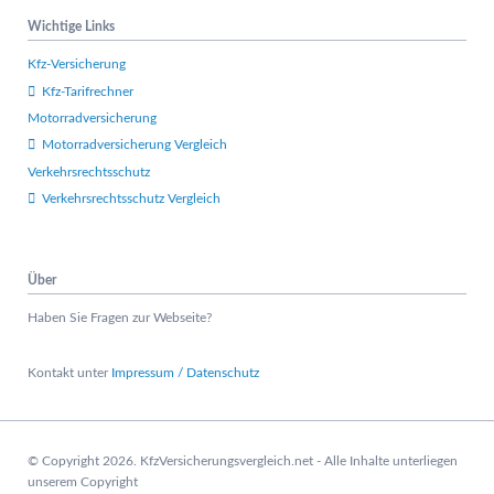
e
Wichtige Links
r
s
Kfz-Versicherung
p
Kfz-Tarifrechner
r
Motorradversicherung
i
n
Motorradversicherung Vergleich
g
Verkehrsrechtsschutz
e
Verkehrsrechtsschutz Vergleich
n
Über
Haben Sie Fragen zur Webseite?
Kontakt unter
Impressum / Datenschutz
© Copyright 2026. KfzVersicherungsvergleich.net - Alle Inhalte unterliegen
unserem Copyright