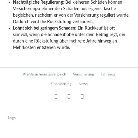
Nachträgliche Regulierung
: Bei kleineren Schäden können
Versicherungsnehmer den Schaden aus eigener Tasche
begleichen, nachdem er von der Versicherung reguliert wurde.
Dadurch wird die Rückstufung verhindert.
Lohnt sich bei geringem Schaden
: Ein Rückkauf ist oft
sinnvoll, wenn die Schadenhöhe unter dem Betrag liegt, der
durch eine Rückstufung über mehrere Jahre hinweg an
Mehrkosten entstehen würde.
N
Kfz-Versicherungsvergleich
Versicherung
Fahrzeug
a
v
Finanzierung
News
i
g
a
t
i
Logo
o
n
ü
b