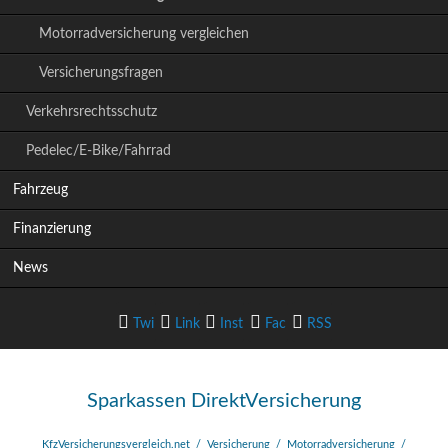
i
Motorradversicherung vergleichen
o
n
Versicherungsfragen
ü
b
Verkehrsrechtsschutz
e
r
Pedelec/E-Bike/Fahrrad
s
p
Fahrzeug
r
i
Finanzierung
n
g
News
e
n
Twi
Link
Inst
Fac
RSS
tter
edIn
agram
ebook
-Feed
Sparkassen DirektVersicherung
KfzVersicherungsvergleich.net
Versicherung
Motorradversicherung