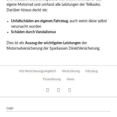
eigene Motorrad und umfasst alle Leistungen der Teilkasko.
Darüber hinaus deckt sie:
Unfallschäden am eigenen Fahrzeug
, auch wenn diese selbst
verursacht wurden
Schäden durch Vandalismus
Dies ist ein
Auszug der wichtigsten Leistungen
der
Motorradversicherung der Sparkassen DirektVersicherung.
N
Kfz-Versicherungsvergleich
Versicherung
Fahrzeug
a
v
Finanzierung
News
i
g
a
t
i
Logo
o
n