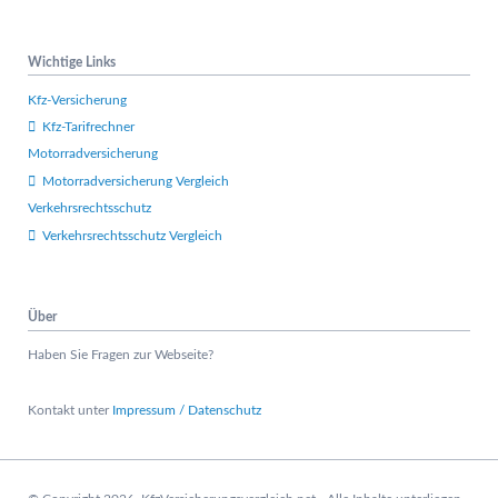
ü
b
e
Wichtige Links
r
s
Kfz-Versicherung
p
Kfz-Tarifrechner
r
Motorradversicherung
i
n
Motorradversicherung Vergleich
g
Verkehrsrechtsschutz
e
Verkehrsrechtsschutz Vergleich
n
Über
Haben Sie Fragen zur Webseite?
Kontakt unter
Impressum / Datenschutz