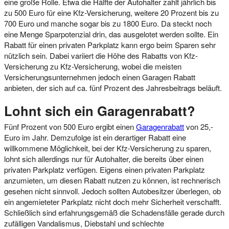
eine große Rolle. Etwa die Hälfte der Autohalter zahlt jährlich bis
zu 500 Euro für eine Kfz-Versicherung, weitere 20 Prozent bis zu
700 Euro und manche sogar bis zu 1800 Euro. Da steckt noch
eine Menge Sparpotenzial drin, das ausgelotet werden sollte. Ein
Rabatt für einen privaten Parkplatz kann ergo beim Sparen sehr
nützlich sein. Dabei variiert die Höhe des Rabatts von Kfz-
Versicherung zu Kfz-Versicherung, wobei die meisten
Versicherungsunternehmen jedoch einen Garagen Rabatt
anbieten, der sich auf ca. fünf Prozent des Jahresbeitrags beläuft.
Lohnt sich ein Garagenrabatt?
Fünf Prozent von 500 Euro ergibt einen
Garagenrabatt
von 25,-
Euro im Jahr. Demzufolge ist ein derartiger Rabatt eine
willkommene Möglichkeit, bei der Kfz-Versicherung zu sparen,
lohnt sich allerdings nur für Autohalter, die bereits über einen
privaten Parkplatz verfügen. Eigens einen privaten Parkplatz
anzumieten, um diesen Rabatt nutzen zu können, ist rechnerisch
gesehen nicht sinnvoll. Jedoch sollten Autobesitzer überlegen, ob
ein angemieteter Parkplatz nicht doch mehr Sicherheit verschafft.
Schließlich sind erfahrungsgemäß die Schadensfälle gerade durch
zufälligen Vandalismus, Diebstahl und schlechte