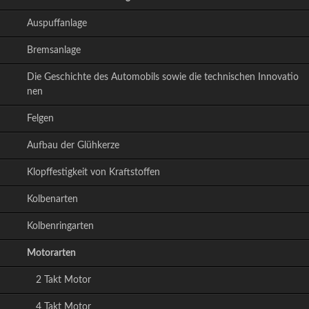
i
Auspuffanlage
o
n
Bremsanlage
ü
b
Die Geschichte des Automobils sowie die technischen Innovatio
e
nen
r
s
Felgen
p
r
Aufbau der Glühkerze
i
n
Klopffestigkeit von Kraftstoffen
g
e
Kolbenarten
n
Kolbenringarten
Motorarten
2 Takt Motor
4 Takt Motor