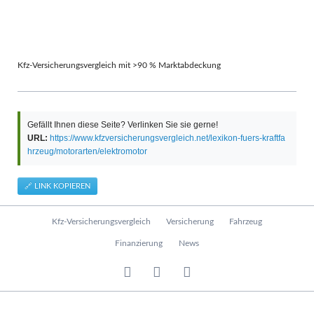
Kfz-Versicherungsvergleich mit >90 % Marktabdeckung
Gefällt Ihnen diese Seite? Verlinken Sie sie gerne!
URL:
https://www.kfzversicherungsvergleich.net/lexikon-fuers-kraftfa
hrzeug/motorarten/elektromotor
🔗 LINK KOPIEREN
N
Kfz-Versicherungsvergleich
Versicherung
Fahrzeug
a
v
Finanzierung
News
i
g
a
t
i