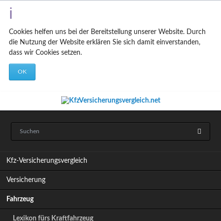
Cookies helfen uns bei der Bereitstellung unserer Website. Durch
die Nutzung der Website erklären Sie sich damit einverstanden,
dass wir Cookies setzen.
OK
N
Kfz-Versicherungsvergleich
a
v
Versicherung
i
g
Fahrzeug
a
t
Lexikon fürs Kraftfahrzeug