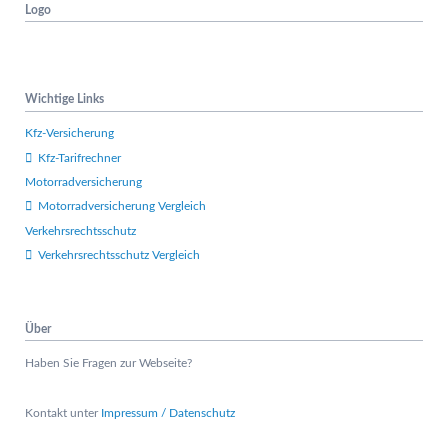
Logo
o
n
ü
b
e
Wichtige Links
r
s
Kfz-Versicherung
p
Kfz-Tarifrechner
r
Motorradversicherung
i
n
Motorradversicherung Vergleich
g
Verkehrsrechtsschutz
e
Verkehrsrechtsschutz Vergleich
n
Über
Haben Sie Fragen zur Webseite?
Kontakt unter
Impressum / Datenschutz