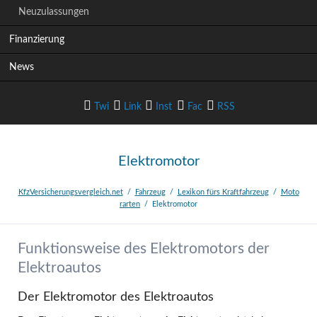
Neuzulassungen
Finanzierung
News
Twi
Link
Inst
Fac
RSS
tter
edIn
agram
ebook
-Feed
Elektromotor
KfzVersicherungsvergleich.net
Fahrzeug
Lexikon fürs Kraftfahrzeug
Moto
rarten
Elektromotor
Funktionsweise des Elektromotors der
Elektroautos
Der Elektromotor des Elektroautos