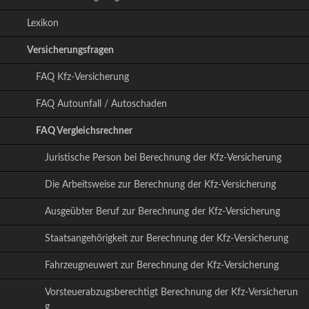
i
Lexikon
o
n
Versicherungsfragen
ü
b
FAQ Kfz-Versicherung
e
r
FAQ Autounfall / Autoschaden
s
p
FAQ Vergleichsrechner
r
i
Juristische Person bei Berechnung der Kfz-Versicherung
n
g
Die Arbeitsweise zur Berechnung der Kfz-Versicherung
e
Ausgeübter Beruf zur Berechnung der Kfz-Versicherung
n
Staatsangehörigkeit zur Berechnung der Kfz-Versicherung
Fahrzeugneuwert zur Berechnung der Kfz-Versicherung
Vorsteuerabzugsberechtigt Berechnung der Kfz-Versicherun
g