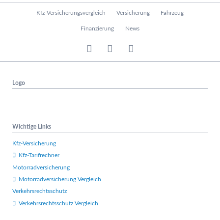
N
Kfz-Versicherungsvergleich
Versicherung
Fahrzeug
a
v
Finanzierung
News
i
g
a
t
i
Logo
o
n
ü
b
e
Wichtige Links
r
s
Kfz-Versicherung
p
Kfz-Tarifrechner
r
Motorradversicherung
i
n
Motorradversicherung Vergleich
g
Verkehrsrechtsschutz
e
Verkehrsrechtsschutz Vergleich
n